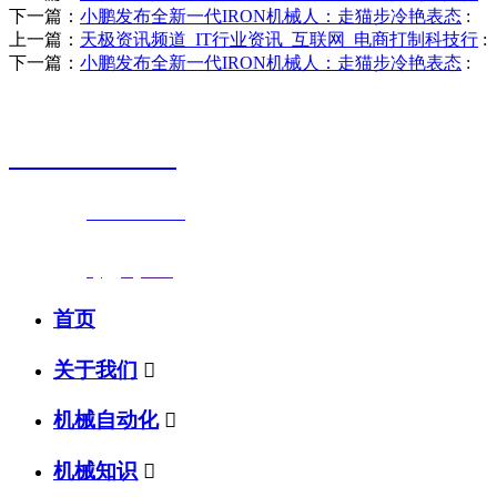
下一篇：
小鹏发布全新一代IRON机械人：走猫步冷艳表态
:
上一篇：
天极资讯频道_IT行业资讯_互联网_电商打制科技行
:
下一篇：
小鹏发布全新一代IRON机械人：走猫步冷艳表态
:
销售热线
0523-87590811
联系电话：
0523-87590811
传真号码：0523-87686463
邮箱地址：
nj@jsnj.com
首页
关于我们

机械自动化

机械知识
