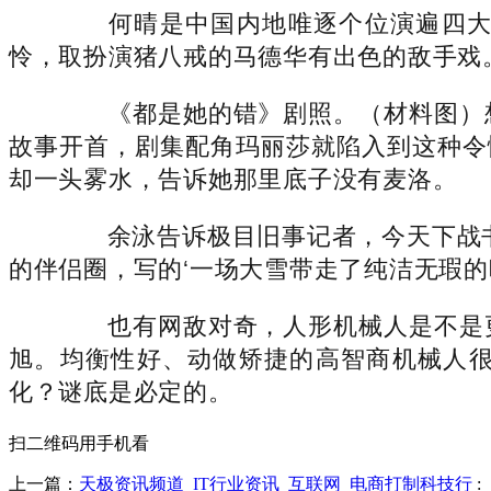
何晴是中国内地唯逐个位演遍四大名著
怜，取扮演猪八戒的马德华有出色的敌手戏
《都是她的错》剧照。（材料图）想
故事开首，剧集配角玛丽莎就陷入到这种令
却一头雾水，告诉她那里底子没有麦洛。
余泳告诉极目旧事记者，今天下战书
的伴侣圈，写的‘一场大雪带走了纯洁无瑕的
也有网敌对奇，人形机械人是不是更
旭。均衡性好、动做矫捷的高智商机械人
化？谜底是必定的。
扫二维码用手机看
上一篇：
天极资讯频道_IT行业资讯_互联网_电商打制科技行
: