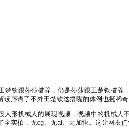
楚钦跟莎莎措辞，仍是莎莎跟王楚钦措辞，
解读唇语了不外王楚钦这捂嘴的体例也挺稀奇
人形机械人的展现视频，视频中的机械人不
全实拍，无cg、无ai、无加快。这让网友