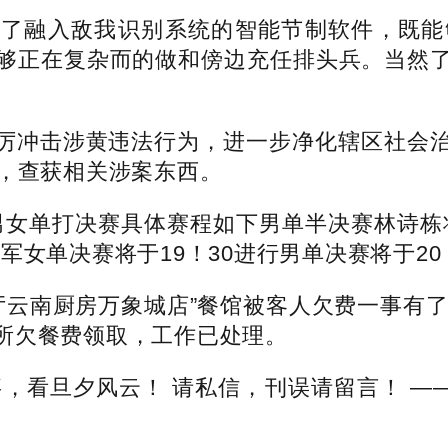
融入敌我识别系统的智能节制软件，既能
够正在复杂而的做和傍边充任排头兵。当然
冲击涉黄违法行为，进一步净化辖区社会治
名，查获相关涉案东西。
女单打决赛具体赛程如下男单半决赛林诗栋
军女单决赛将于19！30进行男单决赛将于20
云南厨房万象城店”餐馆被客人欠费一事有了进
所欠餐费领取，工作已处理。
看旦夕风云！ 请私信，刊误请留言！ ——