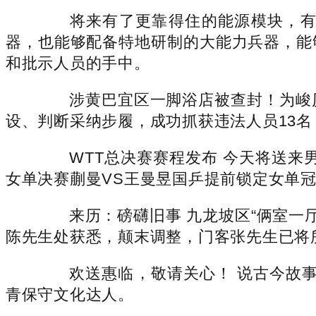
将来有了更靠得住的能源模块，有了
器，也能够配备特地研制的大能力兵器，能
和批示人员的手中。
涉黄巴宜区一脚浴店被查封！为峻厉
设、判断采纳步履，成功抓获违法人员13
WTT总决赛赛程发布 今天将送来男
女单决赛蒯曼VS王曼昱国乒提前锁定女单冠
来历：磅礴旧事 九龙坡区“俩室一厅
陈先生处获悉，颠末调整，门客张先生已将
欢送惠临，敬请关心！ 说古今故事，
青保守文化达人。