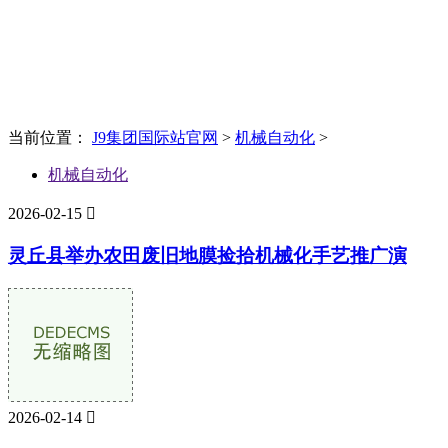
News
新闻资讯
当前位置：
J9集团国际站官网
>
机械自动化
>
机械自动化
2026-02-15

灵丘县举办农田废旧地膜捡拾机械化手艺推广演
2026-02-14
