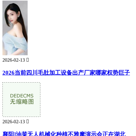
2026-02-13

2026当前四川毛肚加工设备出产厂家哪家权势巨子
2026-02-13

襄阳]油菜无人机械化种植不雅摩演示会正在湖北