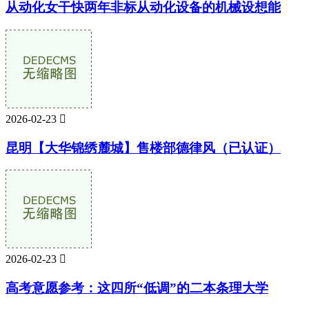
从动化女干快两年非标从动化设备的机械设想能
2026-02-23

昆明【大华锦绣麓城】售楼部德律风（已认证）
2026-02-23

高考意愿参考：这四所“低调”的二本条理大学