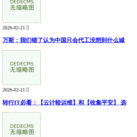
2026-02-21

万斯：我们错了认为中国只会代工没想到什么城
2026-02-21

转行IT必看：【云计较运维】和【收集平安】 选