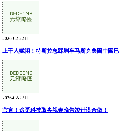
2026-02-22

上千人赋闲！特斯拉急踩刹车马斯克美国中国已
2026-02-22

官宣！逃觅科技取央视春晚告竣计谋合做！